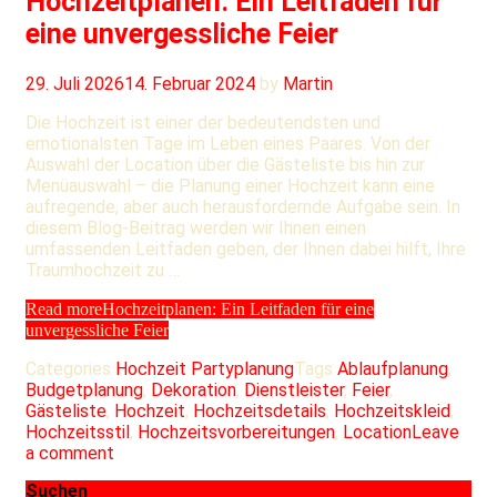
Hochzeitplanen: Ein Leitfaden für
eine unvergessliche Feier
29. Juli 2026
14. Februar 2024
by
Martin
Die Hochzeit ist einer der bedeutendsten und
emotionalsten Tage im Leben eines Paares. Von der
Auswahl der Location über die Gästeliste bis hin zur
Menüauswahl – die Planung einer Hochzeit kann eine
aufregende, aber auch herausfordernde Aufgabe sein. In
diesem Blog-Beitrag werden wir Ihnen einen
umfassenden Leitfaden geben, der Ihnen dabei hilft, Ihre
Traumhochzeit zu …
Read more
Hochzeitplanen: Ein Leitfaden für eine
unvergessliche Feier
Categories
Hochzeit Partyplanung
Tags
Ablaufplanung
,
Budgetplanung
,
Dekoration
,
Dienstleister
,
Feier
,
Gästeliste
,
Hochzeit
,
Hochzeitsdetails
,
Hochzeitskleid
,
Hochzeitsstil
,
Hochzeitsvorbereitungen
,
Location
Leave
a comment
Suchen