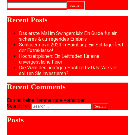
Suchen
Recent Posts
Das erste Mal im Swingerclub: Ein Guide für ein
sicheres & aufregendes Erlebnis
Schlagermove 2023 in Hamburg: Ein Schlagerfest
der Extraklasse!
Hochzeitplanen: Ein Leitfaden für eine
unvergessliche Feier
Die Wahl des richtigen Hochzeits-DJs: Wie viel
sollten Sie investieren?
Recent Comments
Es sind keine Kommentare vorhanden.
Search for:
Posts