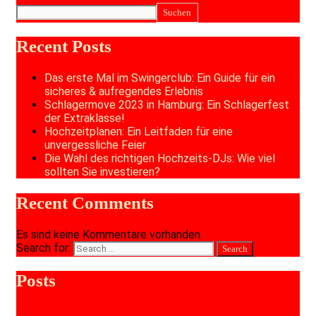
Suchen
Recent Posts
Das erste Mal im Swingerclub: Ein Guide für ein
sicheres & aufregendes Erlebnis
Schlagermove 2023 in Hamburg: Ein Schlagerfest
der Extraklasse!
Hochzeitplanen: Ein Leitfaden für eine
unvergessliche Feier
Die Wahl des richtigen Hochzeits-DJs: Wie viel
sollten Sie investieren?
Recent Comments
Es sind keine Kommentare vorhanden.
Search for:
Posts