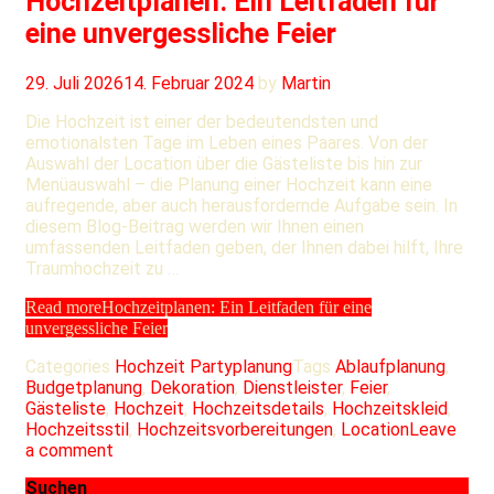
Hochzeitplanen: Ein Leitfaden für
eine unvergessliche Feier
29. Juli 2026
14. Februar 2024
by
Martin
Die Hochzeit ist einer der bedeutendsten und
emotionalsten Tage im Leben eines Paares. Von der
Auswahl der Location über die Gästeliste bis hin zur
Menüauswahl – die Planung einer Hochzeit kann eine
aufregende, aber auch herausfordernde Aufgabe sein. In
diesem Blog-Beitrag werden wir Ihnen einen
umfassenden Leitfaden geben, der Ihnen dabei hilft, Ihre
Traumhochzeit zu …
Read more
Hochzeitplanen: Ein Leitfaden für eine
unvergessliche Feier
Categories
Hochzeit Partyplanung
Tags
Ablaufplanung
,
Budgetplanung
,
Dekoration
,
Dienstleister
,
Feier
,
Gästeliste
,
Hochzeit
,
Hochzeitsdetails
,
Hochzeitskleid
,
Hochzeitsstil
,
Hochzeitsvorbereitungen
,
Location
Leave
a comment
Suchen